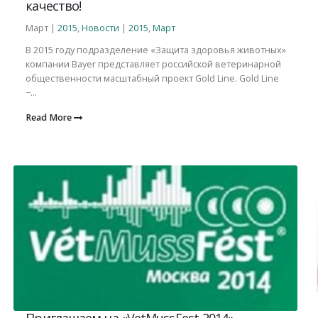
качество!
Март |
2015
,
Новости
|
2015
,
Март
В 2015 году подразделение «Защита здоровья животных»
компании Bayer представляет российской ветеринарной
общественности масштабный проект Gold Line. Gold Line
−...
Read More
Приглашаем на «VetMussFest-2014»