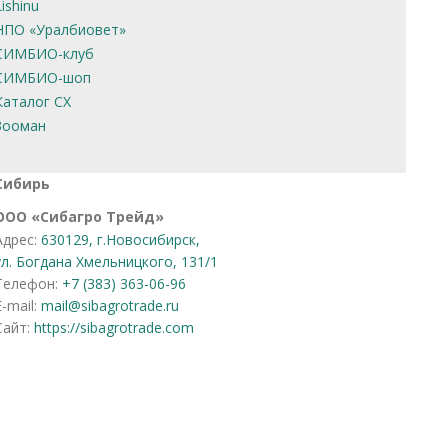
Lishinu
НПО «Уралбиовет»
СИМБИО-клуб
СИМБИО-шоп
Каталог СХ
Зооман
Сибирь
OOO «Сибагро Трейд»
Адрес:
630129, г.Новосибирск,
ул. Богдана Хмельницкого, 131/1
Телефон:
+7 (383) 363-06-96
E-mail:
mail@sibagrotrade.ru
Сайт:
https://sibagrotrade.com