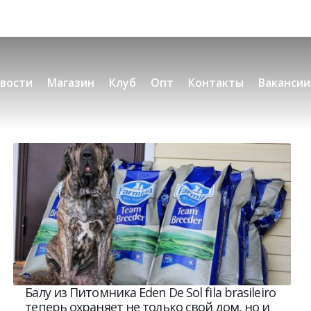
вости
Магазин
Клуб
Опт
Контакты
Вакансии
Балу из Питомника Eden De Sol fila brasileiro
теперь охраняет не только‎ свой дом, но и