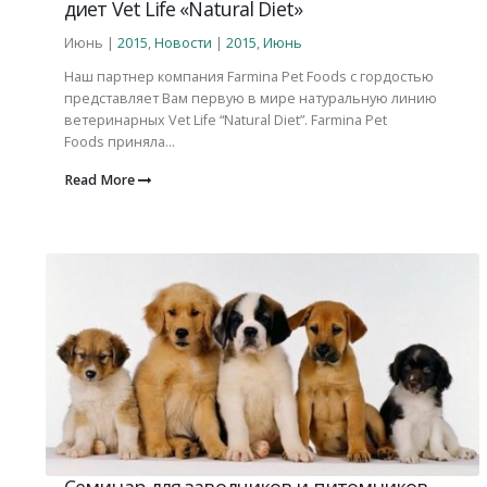
диет Vet Life «Natural Diet»
Июнь |
2015
,
Новости
|
2015
,
Июнь
Наш партнер компания Farmina Pet Foods c гордостью
представляет Вам первую в мире натуральную линию
ветеринарных Vet Life “Natural Diet”. Farmina Pet
Foods приняла...
Read More
Семинар для заводчиков и питомников