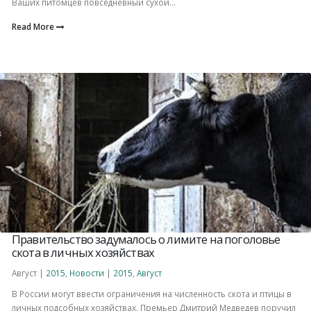
Ваших питомцев повседневный сухой...
Read More
Правительство задумалось о лимите на поголовье
скота в личных хозяйствах
Август |
2015
,
Новости
|
2015
,
Август
В России могут ввести ограничения на численность скота и птицы в
личных подсобных хозяйствах. Премьер Дмитрий Медведев поручил