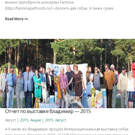
можно приобрести консервы Farmina
(http://farminapetfoods.ru/) «Экопет» для собак. А также сухие...
Read More
Отчет по выставке Владимир — 2015
Август |
2015
,
Акции
|
2015
,
Август
4-5 июля, во Владимире прошла Интернациональная выставка собак
всех пород «Владимир 2015» (CACIB FCI) Ежегодное мероприятие и в