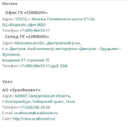
Москва
Офис ГК «СИМБИО»
Адрес:
125212, г. Москва, Головинское шоссе 5/1 (А),
БЦ «Водный», офис 8020
Телефон:
+7 (495) 984-53-11
Склад ГК «СИМБИО»
Адрес:
Московская обл., Дмитровский р-он,
г. о. Дмитров, 4-ый километр автодороги «Дмитров – Орудьево –
Жуковка»,
владение 57, строение 10
Телефон:
+7 (495) 984-53-11 (доб. 504)
Урал
АО
«
Уралбиовет
»
Адрес:
620007, Свердловская область,
г. Екатеринбург, Сибирский тракт, 14 км
Телефон:
+7 (343) 345-34-34
E-mail:
uralbiovet@uralbiovet.ru
Сайт:
http://new.uralbiovet.ru/