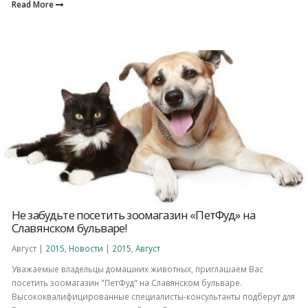
Read More
Не забудьте посетить зоомагазин «ПетФуд» на
Славянском бульваре!
Август |
2015
,
Новости
|
2015
,
Август
Уважаемые владельцы домашних животных, приглашаем Вас
посетить зоомагазин "ПетФуд" на Славянском бульваре.
Высококвалифицированные специалисты-консультанты подберут для