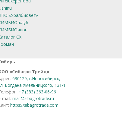
Pureluxepetfood
Lishinu
НПО «Уралбиовет»
СИМБИО-клуб
СИМБИО-шоп
Каталог СХ
Зооман
Сибирь
OOO «Сибагро Трейд»
Адрес:
630129, г.Новосибирск,
ул. Богдана Хмельницкого, 131/1
Телефон:
+7 (383) 363-06-96
E-mail:
mail@sibagrotrade.ru
Сайт:
https://sibagrotrade.com