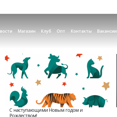
вости
Магазин
Клуб
Опт
Контакты
Вакансии
С наступающими Новым годом и
Рождеством!