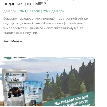
подавляет рост MRSP
Декабрь |
2021
,
Новости
|
2021
,
Декабрь
Согласно исследованию, проведённому группой учёных
под руководством Алана О’Нила из Калифорнийского
университета в Сан-Диего и опубликованному в eLife,
стафилококк, живущий...
Read More