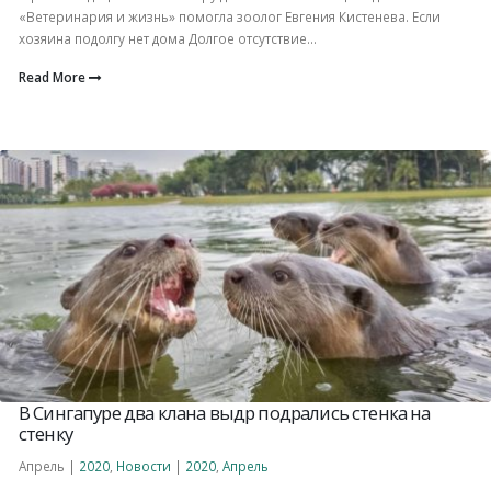
«Ветеринария и жизнь» помогла зоолог Евгения Кистенева. Если
хозяина подолгу нет дома Долгое отсутствие...
Read More
В Сингапуре два клана выдр подрались стенка на
стенку
Апрель |
2020
,
Новости
|
2020
,
Апрель