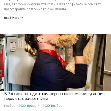
глаз, в которых скапливается грязь. Такая профилактика поможет
предотвратить появление конъюнктивита,...
Read More
В России еще один авиаперевозчик смягчил условия
перелета с животными
Ноябрь |
2020
,
Новости
|
2020
,
Ноябрь