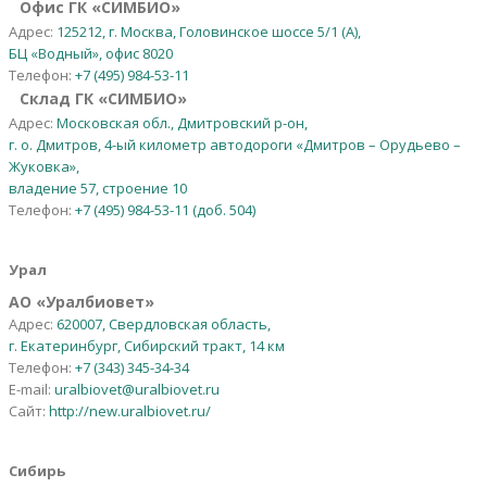
Офис ГК «СИМБИО»
Адрес:
125212, г. Москва, Головинское шоссе 5/1 (А),
БЦ «Водный», офис 8020
Телефон:
+7 (495) 984-53-11
Склад ГК «СИМБИО»
Адрес:
Московская обл., Дмитровский р-он,
г. о. Дмитров, 4-ый километр автодороги «Дмитров – Орудьево –
Жуковка»,
владение 57, строение 10
Телефон:
+7 (495) 984-53-11 (доб. 504)
Урал
АО
«
Уралбиовет
»
Адрес:
620007, Свердловская область,
г. Екатеринбург, Сибирский тракт, 14 км
Телефон:
+7 (343) 345-34-34
E-mail:
uralbiovet@uralbiovet.ru
Сайт:
http://new.uralbiovet.ru/
Сибирь