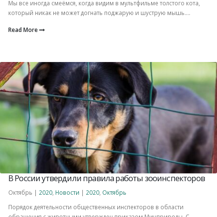
Мы все иногда смеёмся, когда видим в мультфильме толстого кота,
который никак не может догнать поджарую и шуструю мышь....
Read More
В России утвердили правила работы зооинспекторов
Октябрь |
2020
,
Новости
|
2020
,
Октябрь
Порядок деятельности общественных инспекторов в области
обращения с животными утвержден приказом Минприроды. С