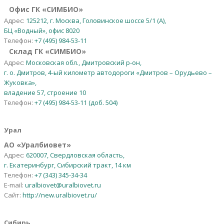
Офис ГК «СИМБИО»
Адрес:
125212, г. Москва, Головинское шоссе 5/1 (А),
БЦ «Водный», офис 8020
Телефон:
+7 (495) 984-53-11
Склад ГК «СИМБИО»
Адрес:
Московская обл., Дмитровский р-он,
г. о. Дмитров, 4-ый километр автодороги «Дмитров – Орудьево –
Жуковка»,
владение 57, строение 10
Телефон:
+7 (495) 984-53-11 (доб. 504)
Урал
АО
«
Уралбиовет
»
Адрес:
620007, Свердловская область,
г. Екатеринбург, Сибирский тракт, 14 км
Телефон:
+7 (343) 345-34-34
E-mail:
uralbiovet@uralbiovet.ru
Сайт:
http://new.uralbiovet.ru/
Сибирь