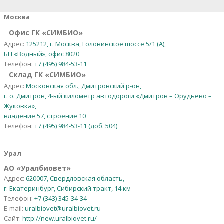
Москва
Офис ГК «СИМБИО»
Адрес:
125212, г. Москва, Головинское шоссе 5/1 (А),
БЦ «Водный», офис 8020
Телефон:
+7 (495) 984-53-11
Склад ГК «СИМБИО»
Адрес:
Московская обл., Дмитровский р-он,
г. о. Дмитров, 4-ый километр автодороги «Дмитров – Орудьево –
Жуковка»,
владение 57, строение 10
Телефон:
+7 (495) 984-53-11 (доб. 504)
Урал
АО
«
Уралбиовет
»
Адрес:
620007, Свердловская область,
г. Екатеринбург, Сибирский тракт, 14 км
Телефон:
+7 (343) 345-34-34
E-mail:
uralbiovet@uralbiovet.ru
Сайт:
http://new.uralbiovet.ru/