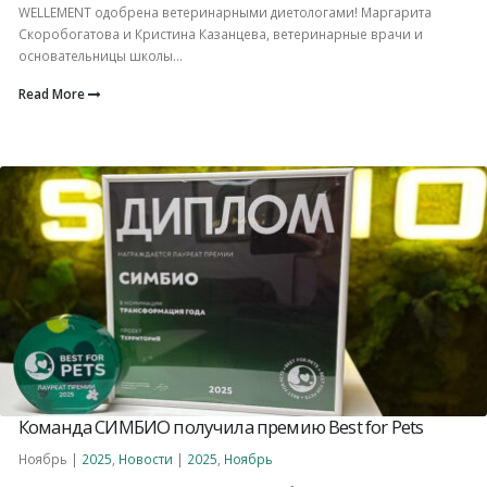
WELLEMENT одобрена ветеринарными диетологами! Маргарита
Скоробогатова и Кристина Казанцева, ветеринарные врачи и
основательницы школы...
Read More
Команда СИМБИО получила премию Best for Pets
Ноябрь |
2025
,
Новости
|
2025
,
Ноябрь