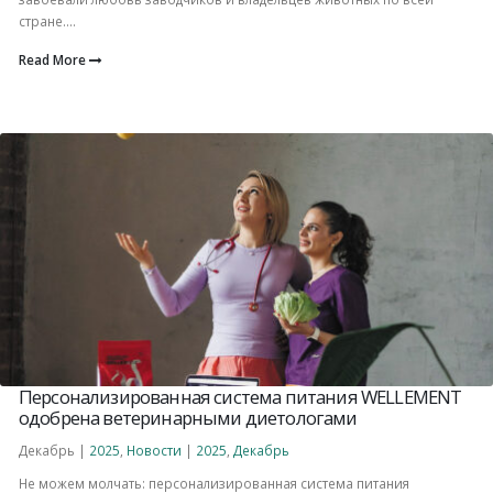
стране....
Read More
Персонализированная система питания WELLEMENT
одобрена ветеринарными диетологами
Декабрь |
2025
,
Новости
|
2025
,
Декабрь
Не можем молчать: персонализированная система питания