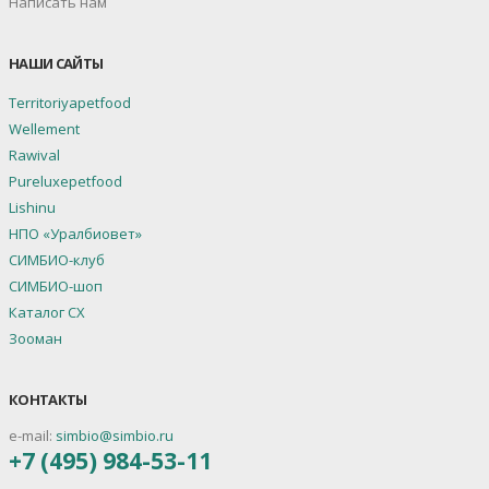
Написать нам
НАШИ САЙТЫ
Territoriyapetfood
Wellement
Rawival
Pureluxepetfood
Lishinu
НПО «Уралбиовет»
СИМБИО-клуб
СИМБИО-шоп
Каталог СХ
Зооман
КОНТАКТЫ
e-mail:
simbio@simbio.ru
+7 (495) 984-53-11