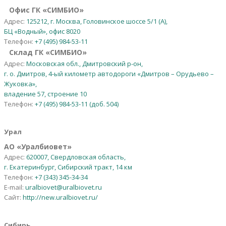
Офис ГК «СИМБИО»
Адрес:
125212, г. Москва, Головинское шоссе 5/1 (А),
БЦ «Водный», офис 8020
Телефон:
+7 (495) 984-53-11
Склад ГК «СИМБИО»
Адрес:
Московская обл., Дмитровский р-он,
г. о. Дмитров, 4-ый километр автодороги «Дмитров – Орудьево –
Жуковка»,
владение 57, строение 10
Телефон:
+7 (495) 984-53-11 (доб. 504)
Урал
АО
«
Уралбиовет
»
Адрес:
620007, Свердловская область,
г. Екатеринбург, Сибирский тракт, 14 км
Телефон:
+7 (343) 345-34-34
E-mail:
uralbiovet@uralbiovet.ru
Сайт:
http://new.uralbiovet.ru/
Сибирь