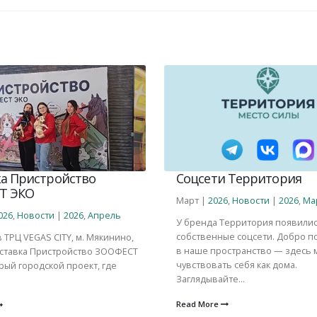
а Пристройство
Соцсети Территория
Т ЭКО
Март |
2026
,
Новости
|
2026
,
Ма
026
,
Новости
|
2026
,
Апрель
У бренда Территория появили
собственные соцсети. Добро п
в ТРЦ VEGAS CITY, м. Мякинино,
в наше пространство — здесь
ставка Пристройство ЗООФЕСТ
чувствовать себя как дома.
ый городской проект, где
Заглядывайте...
Read More