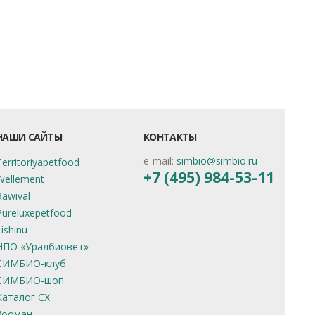
НАШИ САЙТЫ
КОНТАКТЫ
e-mail:
simbio@simbio.ru
Territoriyapetfood
+7 (495) 984-53-11
Wellement
Rawival
Pureluxepetfood
Lishinu
НПО «Уралбиовет»
СИМБИО-клуб
СИМБИО-шоп
Каталог СХ
Зооман