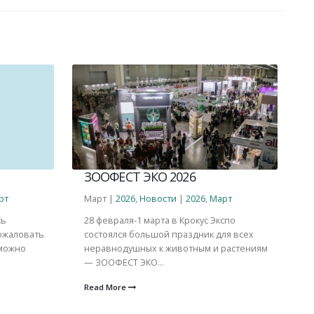
ЗООФЕСТ ЭКО 2026
рт
Март |
2026
,
Новости
|
2026
,
Март
Д
сь
28 февраля-1 марта в Крокус Экспо
З
ожаловать
состоялся большой праздник для всех
ш
 можно
неравнодушных к животным и растениям
л
— ЗООФЕСТ ЭКО...
ж
Read More
R