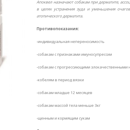
Апоквел назначают собакам при дерматите, ассо
в целях устранения зуда и уменьшения очаго
атопического дерматита.
Противопоказания:
-индивидуальная непереносимость
-собакам с признаками имуносупрессии
-собакам с прогрессиющими злокачественными
-кобелям в период вязки
-собакам младше 12 месяцев
-собакам массой тела меньше 3кг
-щенным и кормящим сукам