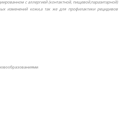
циированном с аллергией (контактной, пищевой,паразитарной)
вых изменений кожи,а так же для профилактики рецидивов
 новообразованиями