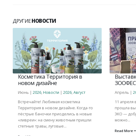
ДРУГИЕ
НОВОСТИ
Косметика Территория в
Выставк
новом дизайне
ЗООФЕС
Июнь |
2026
,
Новости
|
2026
,
Август
Апрель |
2
Встречайте! Любимая косметика
11 апреля 
,
Территория в новом дизайне. Когда-то
прошла вы
пёстрые баночки приоделись в новые
ЭКО — добр
«ливреи»: на смену животным пришли
можно...
степные травы, луговые...
Read More