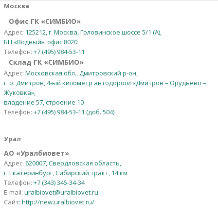
Москва
Офис ГК «СИМБИО»
Адрес:
125212, г. Москва, Головинское шоссе 5/1 (А),
БЦ «Водный», офис 8020
Телефон:
+7 (495) 984-53-11
Склад ГК «СИМБИО»
Адрес:
Московская обл., Дмитровский р-он,
г. о. Дмитров, 4-ый километр автодороги «Дмитров – Орудьево –
Жуковка»,
владение 57, строение 10
Телефон:
+7 (495) 984-53-11 (доб. 504)
Урал
АО
«
Уралбиовет
»
Адрес:
620007, Свердловская область,
г. Екатеринбург, Сибирский тракт, 14 км
Телефон:
+7 (343) 345-34-34
E-mail:
uralbiovet@uralbiovet.ru
Сайт:
http://new.uralbiovet.ru/