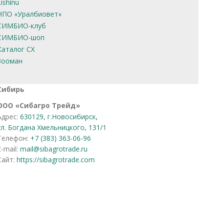
Lishinu
НПО «Уралбиовет»
СИМБИО-клуб
СИМБИО-шоп
Каталог СХ
Зооман
Сибирь
OOO «Сибагро Трейд»
Адрес:
630129, г.Новосибирск,
ул. Богдана Хмельницкого, 131/1
Телефон:
+7 (383) 363-06-96
E-mail:
mail@sibagrotrade.ru
Сайт:
https://sibagrotrade.com