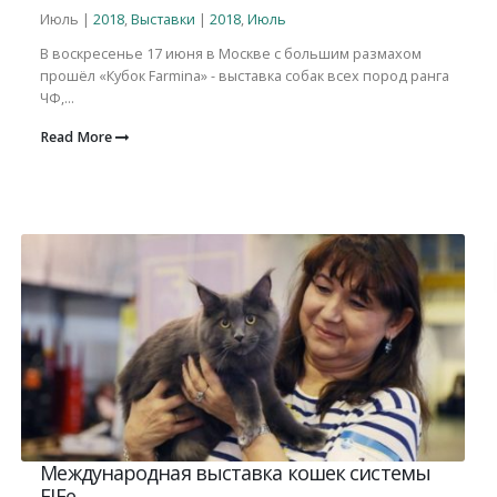
Июль |
2018
,
Выставки
|
2018
,
Июль
В воскресенье 17 июня в Москве с большим размахом
прошёл «Кубок Farmina» - выставка собак всех пород ранга
ЧФ,...
Read More
Международная выставка кошек системы
FIFe