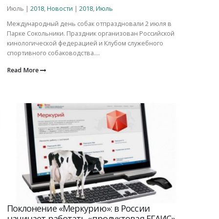
Июль |
2018
,
Новости
|
2018
,
Июль
Международный день собак отпраздновали 2 июля в
Парке Сокольники. Праздник организован Российской
кинологической федерацией и Клубом служебного
спортивного собаководства....
Read More
Поклонение «Меркурию»: в России
начинает работать «продуктовая ЕГАИС»