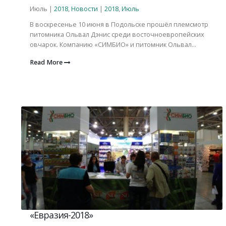
Июль |
2018
,
Новости
|
2018
,
Июль
В воскресенье 10 июня в Подольске прошёл племсмотр
питомника Ольвал Дэнис среди восточноевропейских
овчарок. Компанию «СИМБИО» и питомник Ольвал...
Read More
«Евразия-2018»