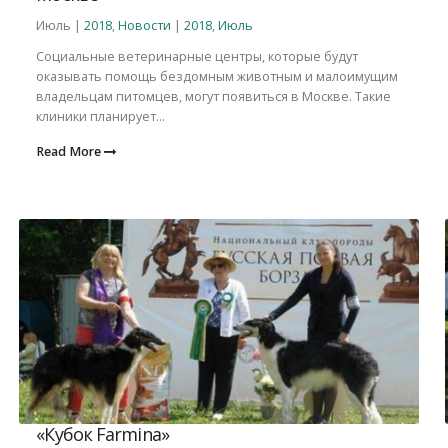
Июль |
2018
,
Новости
|
2018
,
Июль
Социальные ветеринарные центры, которые будут
оказывать помощь бездомным животным и малоимущим
владельцам питомцев, могут появиться в Москве. Такие
клиники планирует...
Read More
«Кубок Farmina»