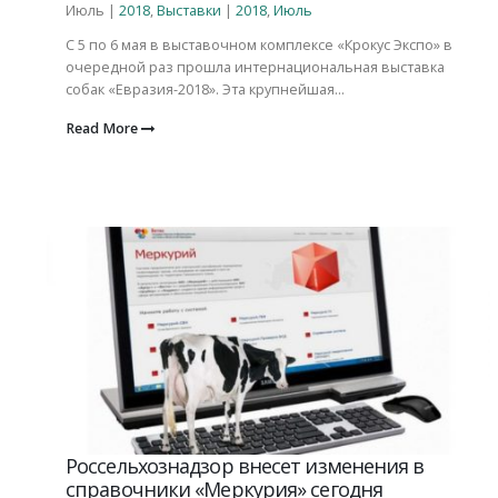
Июль |
2018
,
Выставки
|
2018
,
Июль
С 5 по 6 мая в выставочном комплексе «Крокус Экспо» в
очередной раз прошла интернациональная выставка
собак «Евразия-2018». Эта крупнейшая...
Read More
Россельхознадзор внесет изменения в
справочники «Меркурия» сегодня