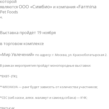
которой
ООО «Симбио»
Farmina
являются
и компания «
Pet Foods
«.
Выставка пройдёт 19 ноября
в торговом
комплексе
«Мир Увлечений»
по адресу: г. Москва, ул. Краснобогатырская 2.
В рамках мероприятия пройдут монопородные выставки:
*ВХВТ- (ПК);
*ЧИХУАХУА — ранг будет зависеть от количества участников;
*СЕС (сиб.хаски, аляск. маламут и самоед.собака) — КЧК;
*ВКП-КЧК