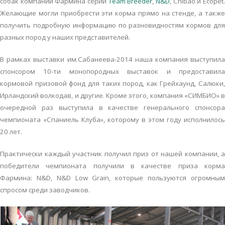
собак компании Фармина серии
Team Breeder
,
N&D
, Chibao и Ecopet
Желающие могли приобрести эти корма прямо на стенде, а также
получить подробную информацию по разновидностям кормов для
разных пород у наших представителей.
В рамках выставки им.Сабанеева-2014 наша компания выступила
спонсором 10-ти монопородных выставок и предоставила
кормовой призовой фонд для таких пород, как Грейхаунд, Салюки,
Ирландский волкодав, и другие. Кроме этого, компания «СИМБИО» в
очередной раз выступила в качестве генерального спонсора
чемпионата «Спаниель Клуба», которому в этом году исполнилось
20 лет.
Практически каждый участник получил приз от нашей компании, а
победители чемпионата получили в качестве приза корма
Фармина: N&D, N&D Low Grain, которые пользуются огромным
спросом среди заводчиков.