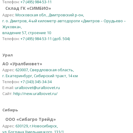
Телефон:
+7 (495) 984-53-11
Склад ГК «СИМБИО»
Адрес:
Московская обл., Дмитровский р-он,
г. о. Дмитров, 4-ый километр автодороги «Дмитров – Орудьево –
Жуковка»,
владение 57, строение 10
Телефон:
+7 (495) 984-53-11 (доб. 504)
Урал
АО
«
Уралбиовет
»
Адрес:
620007, Свердловская область,
г. Екатеринбург, Сибирский тракт, 14 км
Телефон:
+7 (343) 345-34-34
E-mail:
uralbiovet@uralbiovet.ru
Сайт:
http://new.uralbiovet.ru/
Сибирь
OOO «Сибагро Трейд»
Адрес:
630129, г.Новосибирск,
ул. Богдана Хмельницкого, 131/1