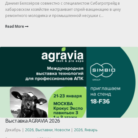
Даниил Белозёров совместно с специалистом Сибагротрейд в
хабаровском хозяйстве настраивает спрей-вакцинацию в цеху
ремонтного молодняка и промышленной несушки с...
Read More
Выставка AGRAVIA 2026
Декабрь |
2026
,
Выставки
,
Новости
|
2026
,
Январь