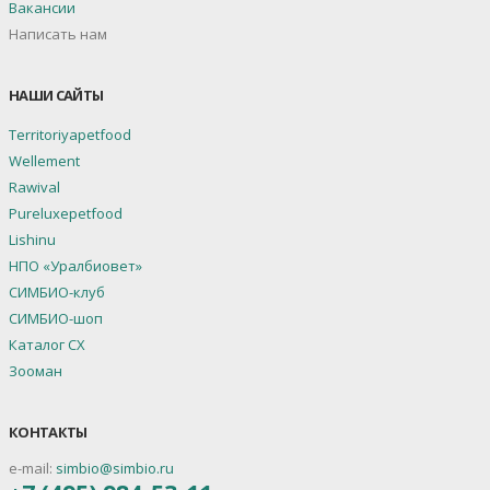
Вакансии
Написать нам
НАШИ САЙТЫ
Territoriyapetfood
Wellement
Rawival
Pureluxepetfood
Lishinu
НПО «Уралбиовет»
СИМБИО-клуб
СИМБИО-шоп
Каталог СХ
Зооман
КОНТАКТЫ
e-mail:
simbio@simbio.ru