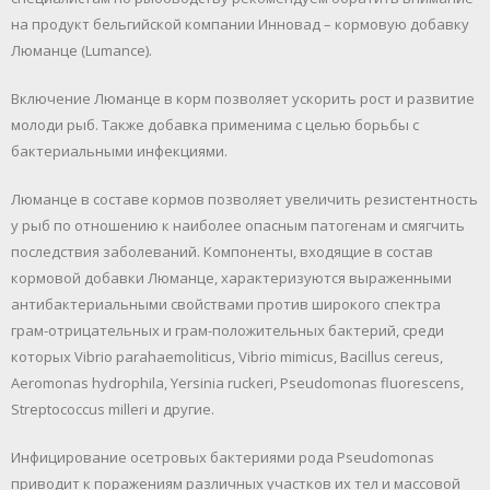
на продукт бельгийской компании Инновад – кормовую добавку
Люманце (Lumance).
Включение Люманце в корм позволяет ускорить рост и развитие
молоди рыб. Также добавка применима с целью борьбы с
бактериальными инфекциями.
Люманце в составе кормов позволяет увеличить резистентность
у рыб по отношению к наиболее опасным патогенам и смягчить
последствия заболеваний. Компоненты, входящие в состав
кормовой добавки Люманце, характеризуются выраженными
антибактериальными свойствами против широкого спектра
грам-отрицательных и грам-положительных бактерий, среди
которых Vibrio parahaemoliticus, Vibrio mimicus, Bacillus cereus,
Aeromonas hydrophila, Yersinia ruckeri, Pseudomonas fluorescens,
Streptococcus milleri и другие.
Инфицирование осетровых бактериями рода Pseudomonas
приводит к поражениям различных участков их тел и массовой