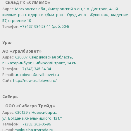
Склад ГК «СИМБИО»
Адрес:
Московская обл., Дмитровский р-он, г. о. Дмитров, 4-ый
километр автодороги «Дмитров – Орудьево – Жуковка», владение
57, строение 10
Телефон:
+7 (495) 984-53-11 (доб. 504)
Урал
АО
«
Уралбиовет
»
Адрес:
620007, Свердловская область,
г. Екатеринбург,
Сибирский тракт, 14 км
Телефон:
+7 (343) 345-34-34
E-mail:
uralbiovet@uralbiovet.ru
Сайт:
http://new.uralbiovet.ru/
Сибирь
OOO «Сибагро Трейд»
Адрес:
630129, г.Новосибирск,
ул. Богдана Хмельницкого, 131/1
Телефон:
+7 (383) 363-06-96
E-mail:
mail@sibagrotrade.ru