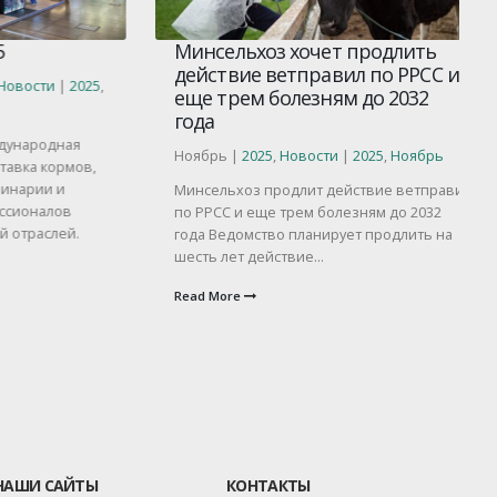
Минсельхоз хочет продлить
действие ветправил по РРСС и
ти
|
2025
,
еще трем болезням до 2032
О
года
О
родная
Ноябрь |
2025
,
Новости
|
2025
,
Ноябрь
 кормов,
К
ии и
Минсельхоз продлит действие ветправил
с
алов
по РРСС и еще трем болезням до 2032
к
слей.
года Ведомство планирует продлить на
о
шесть лет действие...
«
—
Read More
R
НАШИ САЙТЫ
КОНТАКТЫ