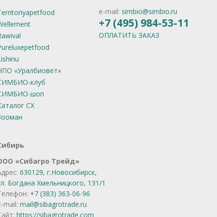
e-mail:
simbio@simbio.ru
Territoriyapetfood
+7 (495) 984-53-11
Wellement
ОПЛАТИТЬ ЗАКАЗ
Rawival
Pureluxepetfood
Lishinu
НПО «Уралбиовет»
СИМБИО-клуб
СИМБИО-шоп
Каталог СХ
Зооман
Сибирь
OOO «Сибагро Трейд»
Адрес:
630129, г.Новосибирск,
ул. Богдана Хмельницкого, 131/1
Телефон:
+7 (383) 363-06-96
E-mail:
mail@sibagrotrade.ru
Сайт:
https://sibagrotrade.com