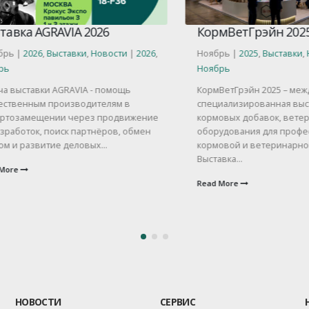
а AGRAVIA 2026
КормВетГрэйн 2025
2026
,
Выставки
,
Новости
|
2026
,
Ноябрь |
2025
,
Выставки
,
Новос
Ноябрь
тавки AGRAVIA - помощь
КормВетГрэйн 2025 – междуна
нным производителям в
специализированная выставка
мещении через продвижение
кормовых добавок, ветеринар
ток, поиск партнёров, обмен
оборудования для профессион
азвитие деловых...
кормовой и ветеринарной отра
Выставка...
Read More
НОВОСТИ
СЕРВИС