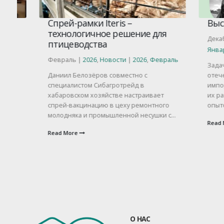
Спрей-рамки Iteris –
Выставк
технологичное решение для
Декабрь |
птицеводства
Январь
Февраль |
2026
,
Новости
|
2026
,
Февраль
Задача выс
Даниил Белозёров совместно с
отечестве
специалистом Сибагротрейд в
импортоза
хабаровском хозяйстве настраивает
их разрабо
спрей-вакцинацию в цеху ремонтного
опытом и р
молодняка и промышленной несушки с...
Read More
Read More
О НАС