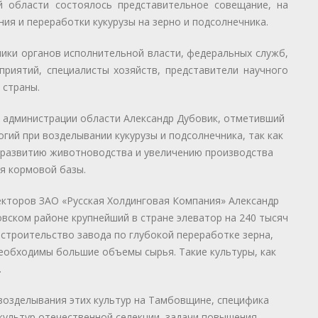
 области состоялось представительное совещание, на
я и переработки кукурузы на зерно и подсолнечника.
ики органов исполнительной власти, федеральных служб,
приятий, специалисты хозяйств, представители научного
 страны.
 администрации области Александр Дубовик, отметивший
гий при возделывании кукурузы и подсолнечника, так как
развитию животноводства и увеличению производства
я кормовой базы.
екторов ЗАО «Русская Холдинговая Компания» Александр
вском районе крупнейший в стране элеватор на 240 тысяч
 строительство завода по глубокой переработке зерна,
еобходимы большие объемы сырья. Такие культуры, как
.
возделывания этих культур на Тамбовщине, специфика
культур отечественной селекции, задачи повышения