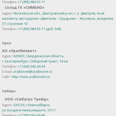
Телефон:
+7 (495) 984-53-11
Склад ГК «СИМБИО»
Адрес:
Московская обл., Дмитровский р-он, г. о. Дмитров, 4-ый
километр автодороги «Дмитров – Орудьево – Жуковка», владение
57, строение 10
Телефон:
+7 (495) 984-53-11 (доб. 504)
Урал
АО
«
Уралбиовет
»
Адрес:
620007, Свердловская область,
г. Екатеринбург,
Сибирский тракт, 14 км
Телефон:
+7 (343) 345-34-34
E-mail:
uralbiovet@uralbiovet.ru
Сайт:
http://new.uralbiovet.ru/
Сибирь
OOO «Сибагро Трейд»
Адрес:
630129, г.Новосибирск,
ул. Богдана Хмельницкого, 131/1
Телефон:
+7 (383) 363-06-96