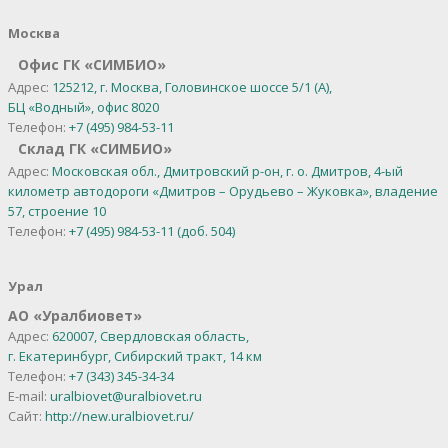
Москва
Офис ГК «СИМБИО»
Адрес:
125212, г. Москва, Головинское шоссе 5/1 (А),
БЦ «Водный», офис 8020
Телефон:
+7 (495) 984-53-11
Склад ГК «СИМБИО»
Адрес:
Московская обл., Дмитровский р-он, г. о. Дмитров, 4-ый
километр автодороги «Дмитров – Орудьево – Жуковка», владение
57, строение 10
Телефон:
+7 (495) 984-53-11 (доб. 504)
Урал
АО
«
Уралбиовет
»
Адрес:
620007, Свердловская область,
г. Екатеринбург,
Сибирский тракт, 14 км
Телефон:
+7 (343) 345-34-34
E-mail:
uralbiovet@uralbiovet.ru
Сайт:
http://new.uralbiovet.ru/