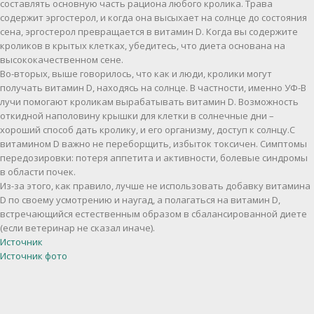
составлять основную часть рациона любого кролика. Трава
содержит эргостерол, и когда она высыхает на солнце до состояния
сена, эргостерол превращается в витамин D. Когда вы содержите
кроликов в крытых клетках, убедитесь, что диета основана на
высококачественном сене.
Во-вторых, выше говорилось, что как и люди, кролики могут
получать витамин D, находясь на солнце. В частности, именно УФ-В
лучи помогают кроликам вырабатывать витамин D. Возможность
откидной наполовину крышки для клетки в солнечные дни –
хороший способ дать кролику, и его организму, доступ к солнцу.С
витамином D важно не переборщить, избыток токсичен. Симптомы
передозировки: потеря аппетита и активности, болевые синдромы
в области почек.
Из-за этого, как правило, лучше не использовать добавку витамина
D по своему усмотрению и наугад, а полагаться на витамин D,
встречающийся естественным образом в сбалансированной диете
(если ветеринар не сказал иначе).
Источник
Источник фото