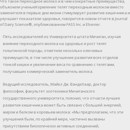
Что такое переходное молоко и в чем конкретные преимущества,
объяснили ученыеКормление телят переходным молоком вместо
заменителя в первые дни жизни стимулирует развитие кишечника и
улучшает показатели здоровья, говорится в новом отчете в Journal
of Dairy Science®, опубликованном FASS Inc. и Elsevier.
Пять исследователей из Университета штата Мичиган, изучая
влияние переходного молока на здоровье и рост телят
голштинской породы, отметили несколько ключевых
преимуществ, в том числе улучшение развития всех отделов
тонкой кишки и увеличение веса по сравнению с телятами,
получавших коммерческий заменитель молока.
Ведущий исследователь, Майкл Дж. ВандеХаар, доктор
философии, факультет зоотехники Мичиганского
государственного университета, пояснил, что отчасти лучшее
развитие кишечника может быть связано с большей энергией,
жиром и белком в коровьем молока: «Мы предполагаем, что эти
улучшения были, по крайней мере, частично вызваны
присутствием биологически активных соединений,