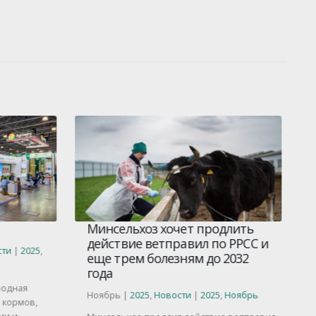
Минсельхоз хочет продлить
действие ветправил по РРСС и
ти
|
2025
,
еще трем болезням до 2032
О
года
О
родная
Ноябрь |
2025
,
Новости
|
2025
,
Ноябрь
 кормов,
К