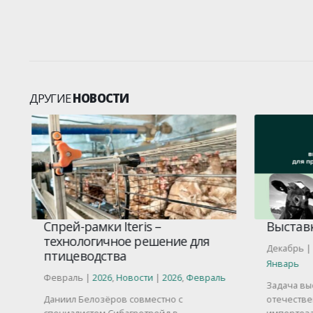
ДРУГИЕ
НОВОСТИ
Спрей-рамки Iteris –
Выставк
технологичное решение для
Декабрь |
птицеводства
Январь
Февраль |
2026
,
Новости
|
2026
,
Февраль
Задача выс
Даниил Белозёров совместно с
отечестве