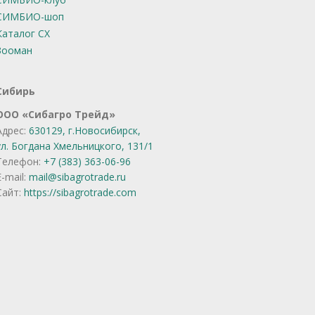
СИМБИО-шоп
Каталог СХ
Зооман
Сибирь
OOO «Сибагро Трейд»
Адрес:
630129, г.Новосибирск,
ул. Богдана Хмельницкого, 131/1
Телефон:
+7 (383) 363-06-96
E-mail:
mail@sibagrotrade.ru
Сайт:
https://sibagrotrade.com