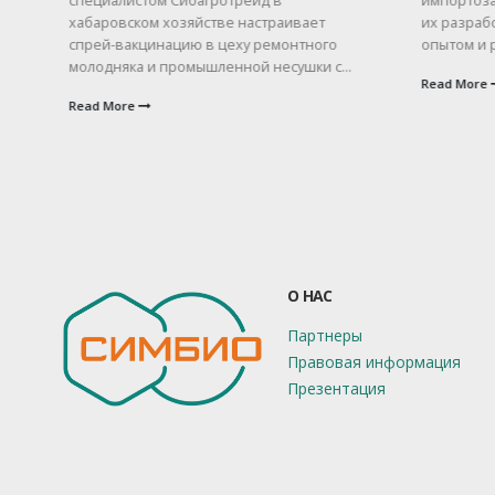
специалистом Сибагротрейд в
импортоза
хабаровском хозяйстве настраивает
их разрабо
спрей-вакцинацию в цеху ремонтного
опытом и р
молодняка и промышленной несушки с...
Read More
Read More
О НАС
Партнеры
Правовая информация
Презентация