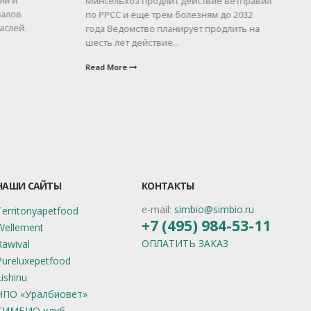
ии и
Минсельхоз продлит действие ветправил
с
алов
по РРСС и еще трем болезням до 2032
к
слей.
года Ведомство планирует продлить на
о
шесть лет действие...
«
—
Read More
R
НАШИ САЙТЫ
КОНТАКТЫ
e-mail:
simbio@simbio.ru
Territoriyapetfood
+7 (495) 984-53-11
Wellement
ОПЛАТИТЬ ЗАКАЗ
Rawival
Pureluxepetfood
Lishinu
НПО «Уралбиовет»
СИМБИО-клуб