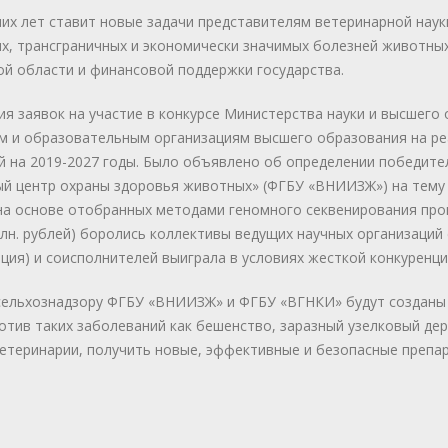
их лет ставит новые задачи представителям ветеринарной науки
ых, трансграничных и экономически значимых болезней животны
ой области и финансовой поддержки государства.
ия заявок на участие в конкурсе Министерства науки и высшего
м и образовательным организациям высшего образования на р
й на 2019-2027 годы. Было объявлено об определении победител
 центр охраны здоровья животных» (ФГБУ «ВНИИЗЖ») на тему 
на основе отобранных методами геномного секвенирования пр
лн. рублей) боролись коллективы ведущих научных организаций
ия) и соисполнителей выиграла в условиях жесткой конкуренци
ссельхознадзору ФГБУ «ВНИИЗЖ» и ФГБУ «ВГНКИ» будут созданы
тив таких заболеваний как бешенство, заразный узелковый дерм
етеринарии, получить новые, эффективные и безопасные препа