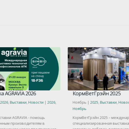
а AGRAVIA 2026
КормВетГрэйн 2025
2026
,
Выставки
,
Новости
|
2026
,
Ноябрь |
2025
,
Выставки
,
Новос
Ноябрь
тавки AGRAVIA - помощь
КормВетГрэйн 2025 – междуна
нным производителям в
специализированная выставка