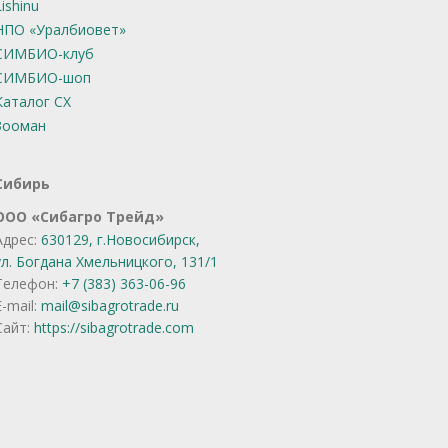
Lishinu
НПО «Уралбиовет»
СИМБИО-клуб
СИМБИО-шоп
Каталог СХ
Зооман
Сибирь
OOO «Сибагро Трейд»
Адрес:
630129, г.Новосибирск,
ул. Богдана Хмельницкого, 131/1
Телефон:
+7 (383) 363-06-96
E-mail:
mail@sibagrotrade.ru
Сайт:
https://sibagrotrade.com