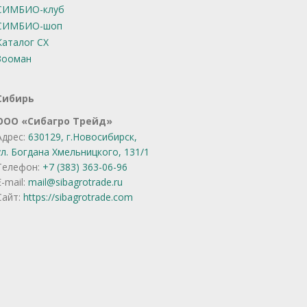
СИМБИО-клуб
СИМБИО-шоп
Каталог СХ
Зооман
Сибирь
OOO «Сибагро Трейд»
Адрес:
630129, г.Новосибирск,
ул. Богдана Хмельницкого, 131/1
Телефон:
+7 (383) 363-06-96
E-mail:
mail@sibagrotrade.ru
Сайт:
https://sibagrotrade.com