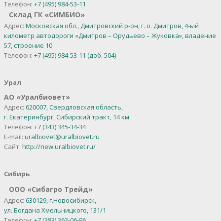
Телефон:
+7 (495) 984-53-11
Склад ГК «СИМБИО»
Адрес:
Московская обл., Дмитровский р-он, г. о. Дмитров, 4-ый
километр автодороги «Дмитров – Орудьево – Жуковка», владение
57, строение 10
Телефон:
+7 (495) 984-53-11 (доб. 504)
Урал
АО
«
Уралбиовет
»
Адрес:
620007, Свердловская область,
г. Екатеринбург,
Сибирский тракт, 14 км
Телефон:
+7 (343) 345-34-34
E-mail:
uralbiovet@uralbiovet.ru
Сайт:
http://new.uralbiovet.ru/
Сибирь
OOO «Сибагро Трейд»
Адрес:
630129, г.Новосибирск,
ул. Богдана Хмельницкого, 131/1
Телефон:
+7 (383) 363-06-96