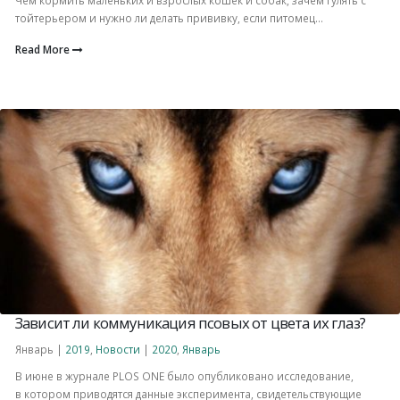
тойтерьером и нужно ли делать прививку, если питомец...
Read More
Зависит ли коммуникация псовых от цвета их глаз?
Январь |
2019
,
Новости
|
2020
,
Январь
В июне в журнале PLОS ONE было опубликовано исследование,
в котором приводятся данные эксперимента, свидетельствующие