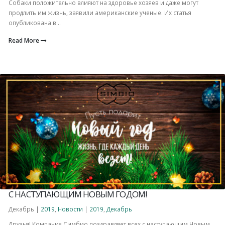
Собаки положительно влияют на здоровье хозяев и даже могут
продлить им жизнь, заявили американские ученые. Их статья
опубликована в...
Read More
С НАСТУПАЮЩИМ НОВЫМ ГОДОМ!
Декабрь |
2019
,
Новости
|
2019
,
Декабрь
Друзья! Компания Симбио поздравляет всех с наступающим Новым