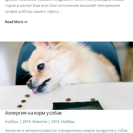
годом и желает Вам всех благ исполнения желаний! Напоминаем
график работы нашего офиса...
Read More
Аллергия на корм у собак
Ноябрь |
2019
,
Новости
|
2019
,
Ноябрь
Аллергия и непереносимости определённых видов продуктов у собак