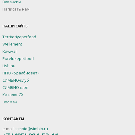
Вакансии
Написать нам
НАШИ САЙТЫ
Territoriyapetfood
Wellement
Rawival
Pureluxepetfood
Lishinu
НПО «Уралбиовет»
СИМБИО-клуб
СИМБИО-шоп
Каталог СХ
Зооман
КОНТАКТЫ
e-mail:
simbio@simbio.ru