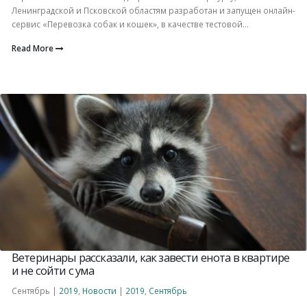
Ленинградской и Псковской областям разработан и запущен онлайн-
сервис «Перевозка собак и кошек», в качестве тестовой...
Read More
Ветеринары рассказали, как завести енота в квартире
и не сойти с ума
Сентябрь |
2019
,
Новости
|
2019
,
Сентябрь