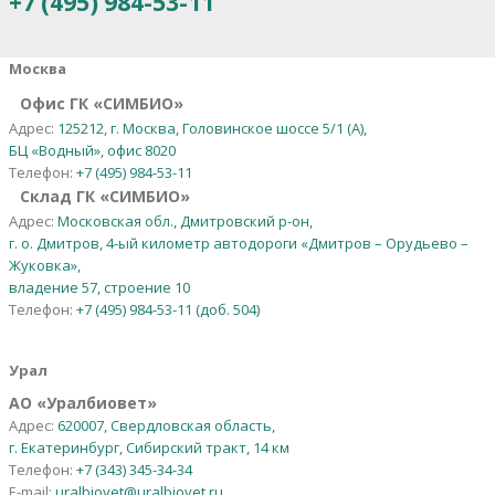
+7 (495) 984-53-11
Москва
Офис ГК «СИМБИО»
Адрес:
125212, г. Москва, Головинское шоссе 5/1 (А),
БЦ «Водный», офис 8020
Телефон:
+7 (495) 984-53-11
Склад ГК «СИМБИО»
Адрес:
Московская обл., Дмитровский р-он,
г. о. Дмитров, 4-ый километр автодороги «Дмитров – Орудьево –
Жуковка»,
владение 57, строение 10
Телефон:
+7 (495) 984-53-11 (доб. 504)
Урал
АО
«
Уралбиовет
»
Адрес:
620007, Свердловская область,
г. Екатеринбург, Сибирский тракт, 14 км
Телефон:
+7 (343) 345-34-34
E-mail:
uralbiovet@uralbiovet.ru