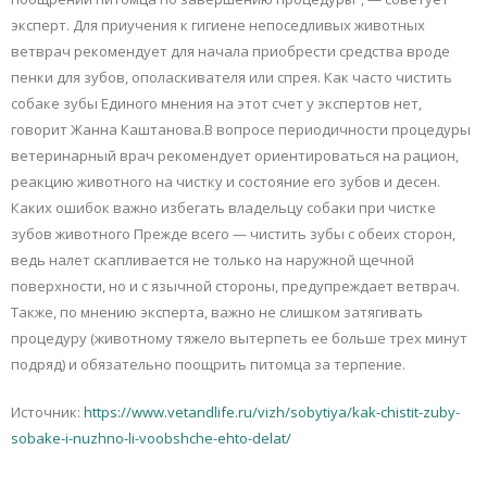
эксперт. Для приучения к гигиене непоседливых животных
ветврач рекомендует для начала приобрести средства вроде
пенки для зубов, ополаскивателя или спрея. Как часто чистить
собаке зубы Единого мнения на этот счет у экспертов нет,
говорит Жанна Каштанова.В вопросе периодичности процедуры
ветеринарный врач рекомендует ориентироваться на рацион,
реакцию животного на чистку и состояние его зубов и десен.
Каких ошибок важно избегать владельцу собаки при чистке
зубов животного Прежде всего — чистить зубы с обеих сторон,
ведь налет скапливается не только на наружной щечной
поверхности, но и с язычной стороны, предупреждает ветврач.
Также, по мнению эксперта, важно не слишком затягивать
процедуру (животному тяжело вытерпеть ее больше трех минут
подряд) и обязательно поощрить питомца за терпение.
Источник:
https://www.vetandlife.ru/vizh/sobytiya/kak-chistit-zuby-
sobake-i-nuzhno-li-voobshche-ehto-delat/