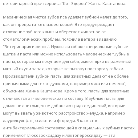
ветеринарный врач сервиса “Кот Здоров” Жанна Каштанова.
Механическая чистка зубов пса удаляет зубной налет до того,
как он превратится в известковый. Это предупреждает
отложение зубного камня и оберегает животное от
стоматологических проблем, пояснила ветврач изданию
“Ветеринария и жизнь”. Нужны ли собаке специальные зубные
щетка и паста или можно использовать человеческие “Зубные
пасты, которые мы покупаем для себя, имеют ярко выраженный
мятный вкус и запах, которые не вызовут восторга у собаки.
Производители зубной пасты для животных делают ее с более
привычными для тех отдушками, например мяса или печени”, —
объяснила Жанна Каштанова. Кроме того, пасты для животных
отличаются от человеческих по составу. В зубные пасты для
домашних питомцев не добавляют ряд соединений, которые
могут вызвать у животного расстройство желудка, например
лаурилсульфат, ксилит или фториды. В качестве
антибактериальной составляющей в специальных зубных пастах
применяют глюкозооксидазу и лактопероксидазу — эти