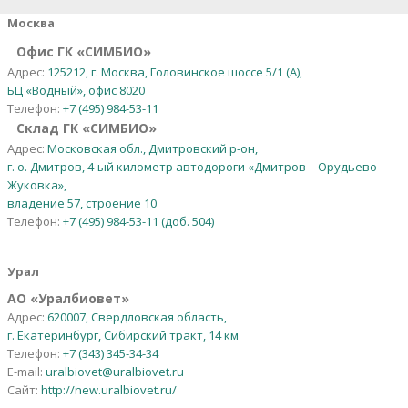
Москва
Офис ГК «СИМБИО»
Адрес:
125212, г. Москва, Головинское шоссе 5/1 (А),
БЦ «Водный», офис 8020
Телефон:
+7 (495) 984-53-11
Склад ГК «СИМБИО»
Адрес:
Московская обл., Дмитровский р-он,
г. о. Дмитров, 4-ый километр автодороги «Дмитров – Орудьево –
Жуковка»,
владение 57, строение 10
Телефон:
+7 (495) 984-53-11 (доб. 504)
Урал
АО
«
Уралбиовет
»
Адрес:
620007, Свердловская область,
г. Екатеринбург, Сибирский тракт, 14 км
Телефон:
+7 (343) 345-34-34
E-mail:
uralbiovet@uralbiovet.ru
Сайт:
http://new.uralbiovet.ru/