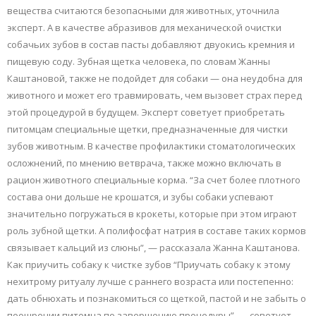
вещества считаются безопасными для животных, уточнила
эксперт. А в качестве абразивов для механической очистки
собачьих зубов в состав пасты добавляют двуокись кремния и
пищевую соду. Зубная щетка человека, по словам Жанны
Каштановой, также не подойдет для собаки — она неудобна для
животного и может его травмировать, чем вызовет страх перед
этой процедурой в будущем. Эксперт советует приобретать
питомцам специальные щетки, предназначенные для чистки
зубов животным. В качестве профилактики стоматологических
осложнений, по мнению ветврача, также можно включать в
рацион животного специальные корма. “За счет более плотного
состава они дольше не крошатся, и зубы собаки успевают
значительно погружаться в крокеты, которые при этом играют
роль зубной щетки. А полифосфат натрия в составе таких кормов
связывает кальций из слюны”, — рассказала Жанна Каштанова.
Как приучить собаку к чистке зубов “Приучать собаку к этому
нехитрому ритуалу лучше с раннего возраста или постепенно:
дать обнюхать и познакомиться со щеткой, пастой и не забыть о
поощрении питомца по завершению процедуры”, — советует