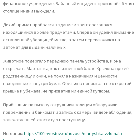
финансовое учреждение. Забавный инцидент произошёл 6 мая в
столице Индии Нью-Дели.
Дикий примат пробрался в здание и заинтересовался
находящимися в холле предметами. Сперва он уделил внимание
оставленной уборщицей метле, а затем переключился на
автомат для выдачи наличных.
Животное подёргало переднюю панель устройства, и она
открылась. Мартышка, как в известной басне Крылова про её
родственницу и очки, не поняла назначения и ценности
находившихся внутри бумаг. Обезьяна попрыгала по открытой
крышке и убежала, не прихватив ни единой купюры.
Прибывшие по вызову сотрудники полиции обнаружили
повреждённый банкомат и запись с камеры видеонаблюдения,
запечатлевшей хвостатую преступницу.
Источник:
https://100-hvostov.ru/novosti/martyshka-vzlomala-