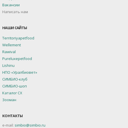
Вакансии
Написать нам
НАШИ САЙТЫ
Territoriyapetfood
Wellement
Rawival
Pureluxepetfood
Lishinu
НПО «Уралбиовет»
СИМБИО-клуб
СИМБИО-шоп
Каталог СХ
Зооман
КОНТАКТЫ
e-mail:
simbio@simbio.ru