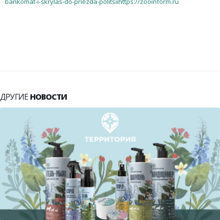
bankomat-i-skrylas-do-priezda-politsiihttps://zooinform.ru
ДРУГИЕ
НОВОСТИ