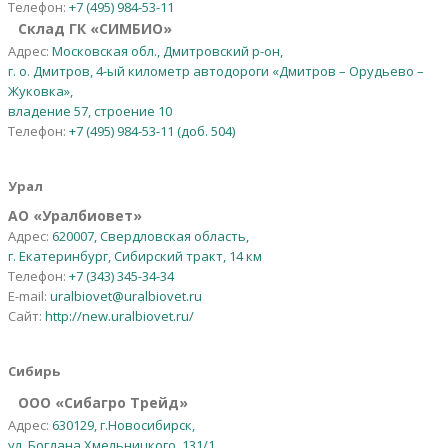
Телефон:
+7 (495) 984-53-11
Склад ГК «СИМБИО»
Адрес:
Московская обл., Дмитровский р-он,
г. о. Дмитров, 4-ый километр автодороги «Дмитров – Орудьево –
Жуковка»,
владение 57, строение 10
Телефон:
+7 (495) 984-53-11 (доб. 504)
Урал
АО
«
Уралбиовет
»
Адрес:
620007, Свердловская область,
г. Екатеринбург, Сибирский тракт, 14 км
Телефон:
+7 (343) 345-34-34
E-mail:
uralbiovet@uralbiovet.ru
Сайт:
http://new.uralbiovet.ru/
Сибирь
OOO «Сибагро Трейд»
Адрес:
630129, г.Новосибирск,
ул. Богдана Хмельницкого, 131/1