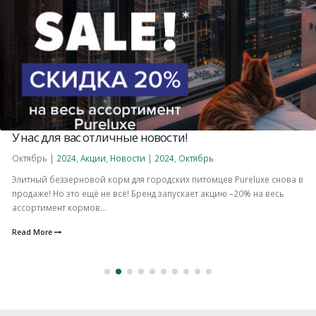
У нас для вас отличные новости!
Октябрь |
2024
,
Акции
,
Новости
|
2024
,
Октябрь
Элитный беззерновой корм для городских питомцев Pureluxe снова в
продаже! Но это ещё не всё! Бренд запускает акцию –20% на весь
ассортимент кормов...
Read More