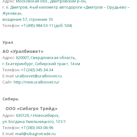
Адрес:
Московская обл., Дмитровский р-он,
г. о. Дмитров, 4-ый километр автодороги «Дмитров – Орудьево –
Жуковка»,
владение 57, строение 10
Телефон:
+7 (495) 984-53-11 (доб. 504)
Урал
АО
«
Уралбиовет
»
Адрес:
620007, Свердловская область,
г. Екатеринбург, Сибирский тракт, 14 км
Телефон:
+7 (343) 345-34-34
E-mail:
uralbiovet@uralbiovet.ru
Сайт:
http://new.uralbiovet.ru/
Сибирь
OOO «Сибагро Трейд»
Адрес:
630129, г.Новосибирск,
ул. Богдана Хмельницкого, 131/1
Телефон:
+7 (383) 363-06-96
E-mail:
mail@sibagrotrade.ru