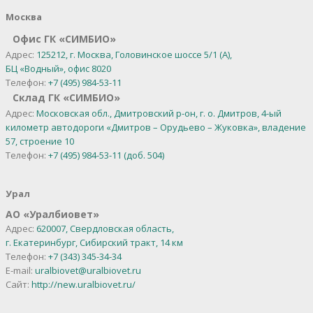
Москва
Офис ГК «СИМБИО»
Адрес:
125212, г. Москва, Головинское шоссе 5/1 (А),
БЦ «Водный», офис 8020
Телефон:
+7 (495) 984-53-11
Склад ГК «СИМБИО»
Адрес:
Московская обл., Дмитровский р-он, г. о. Дмитров, 4-ый
километр автодороги «Дмитров – Орудьево – Жуковка», владение
57, строение 10
Телефон:
+7 (495) 984-53-11 (доб. 504)
Урал
АО
«
Уралбиовет
»
Адрес:
620007, Свердловская область,
г. Екатеринбург,
Сибирский тракт, 14 км
Телефон:
+7 (343) 345-34-34
E-mail:
uralbiovet@uralbiovet.ru
Сайт:
http://new.uralbiovet.ru/