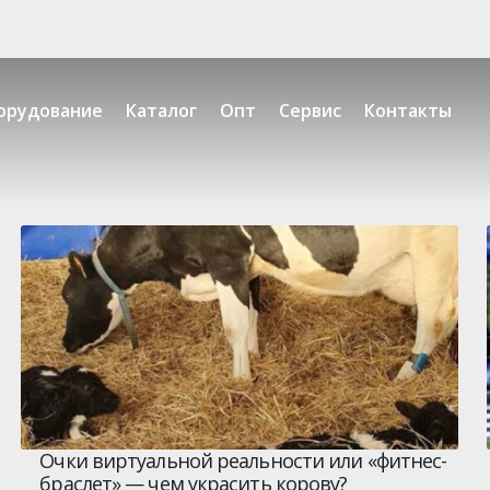
орудование
Каталог
Опт
Сервис
Контакты
Очки виртуальной реальности или «фитнес-
браслет» — чем украсить корову?