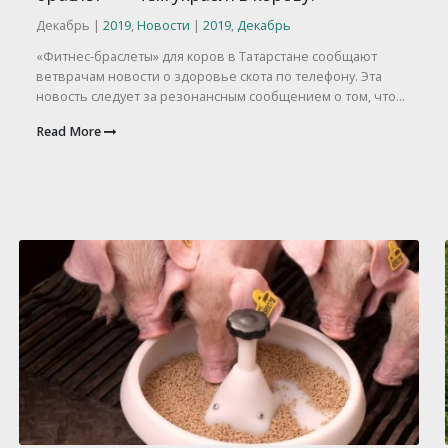
Декабрь |
2019
,
Новости
|
2019
,
Декабрь
«Фитнес-браслеты» для коров в Татарстане сообщают
ветврачам новости о здоровье скота по телефону. Эта
новость следует за резонансным сообщением о том, что...
Read More