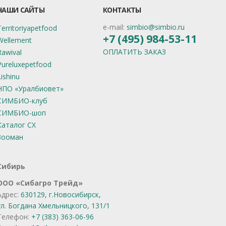
НАШИ САЙТЫ
КОНТАКТЫ
e-mail:
simbio@simbio.ru
Territoriyapetfood
+7 (495) 984-53-11
Wellement
ОПЛАТИТЬ ЗАКАЗ
Rawival
Pureluxepetfood
Lishinu
НПО «Уралбиовет»
СИМБИО-клуб
СИМБИО-шоп
Каталог СХ
Зооман
Сибирь
OOO «Сибагро Трейд»
Адрес:
630129, г.Новосибирск,
ул. Богдана Хмельницкого, 131/1
Телефон:
+7 (383) 363-06-96