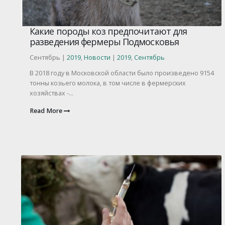
Какие породы коз предпочитают для
разведения фермеры Подмосковья
Сентябрь |
2019
,
Новости
|
2019
,
Сентябрь
В 2018 году в Московской области было произведено 9154
тонны козьего молока, в том числе в фермерских
хозяйствах -...
Read More