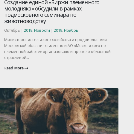
Создание единой «Биржи племенного
молодняка» обсудили в рамках
подмосковного семинара по
животноводству
Октябрь |
2019
,
Новости
|
2019
,
Ноябрь
Министерство сельского хозяйства и продовольствия
Московской области совместно и АО «Московское» по
племенной работе» организовало и провело областной
отраслевой...
Read More