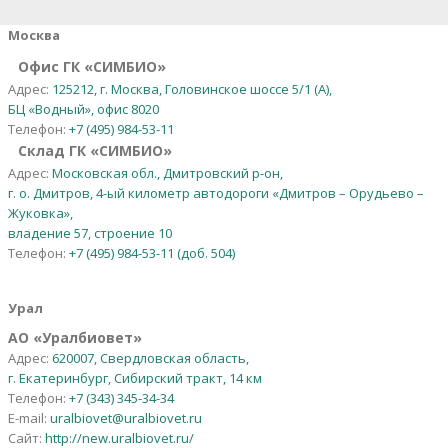
Москва
Офис ГК «СИМБИО»
Адрес:
125212, г. Москва, Головинское шоссе 5/1 (А),
БЦ «Водный», офис 8020
Телефон:
+7 (495) 984-53-11
Склад ГК «СИМБИО»
Адрес:
Московская обл., Дмитровский р-он,
г. о. Дмитров, 4-ый километр автодороги «Дмитров – Орудьево –
Жуковка»,
владение 57, строение 10
Телефон:
+7 (495) 984-53-11 (доб. 504)
Урал
АО
«
Уралбиовет
»
Адрес:
620007, Свердловская область,
г. Екатеринбург, Сибирский тракт, 14 км
Телефон:
+7 (343) 345-34-34
E-mail:
uralbiovet@uralbiovet.ru
Сайт:
http://new.uralbiovet.ru/