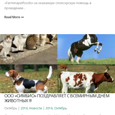
«Farminapetfoods» за оказанную спонсорскую помощь в
проведении...
Read More
ООО «СИМБИО» ПОЗДРАВЛЯЕТ С ВСЕМИРНЫМ ДНЁМ
ЖИВОТНЫХ !!!
Октябрь |
2016
,
Новости
|
2016
,
Октябрь