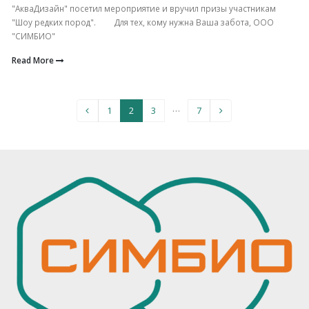
"АкваДизайн" посетил мероприятие и вручил призы участникам
"Шоу редких пород". Для тех, кому нужна Ваша забота, ООО
"СИМБИО"
Read More
…
1
2
3
7