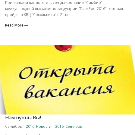
Приглашаем вас посетить стенды компании "Симбио" на
международной выставке зооиндустрии "ПаркЗоо-2016", которая
пройдет в КВЦ "Сокольники" с 21 по...
Read More
Нам нужны Вы!
Сентябрь |
2016
,
Новости
|
2016
,
Сентябрь