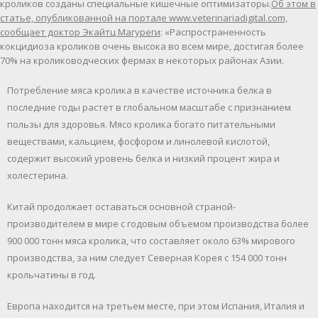
кроликов созданы специальные кишечные оптимизаторы.
Об этом в
статье, опубликованной на портале www.veterinariadigital.com,
сообщает доктор Экайтц Магуреги
: «Распространенность
кокцидиоза кроликов очень высока во всем мире, достигая более
70% на кролиководческих фермах в некоторых районах Азии.
Потребление мяса кролика в качестве источника белка в
последние годы растет в глобальном масштабе с признанием
пользы для здоровья. Мясо кролика богато питательными
веществами, кальцием, фосфором и линолевой кислотой,
содержит высокий уровень белка и низкий процент жира и
холестерина.
Китай продолжает оставаться основной страной-
производителем в мире с годовым объемом производства более
900 000 тонн мяса кролика, что составляет около 63% мирового
производства, за ним следует Северная Корея с 154 000 тонн
крольчатины в год.
Европа находится на третьем месте, при этом Испания, Италия и