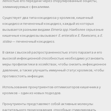
легкостью его передачи через спорулированные ооцисты,
элиминируемые с фекалиями.
Существует два типа кокцидиоза у кроликов, кишечный
кокцидиоз и печеночный кокцидиоз, каждый из которых
вызывается разными видами
Eimeria spp.
Наиболее серьезные
кишечные кокцидиозы вызывают
E. enteralis
и
E. flavescens
, а
E.
stidea
— печеночный кокцидиоз.
В связи с высокой распространенностью этого паразита и его
высокой инфекционной способностью необходимо установить
меры профилактики в хозяйствах, чтобы снизить инфекционное
давление, а также улучшить иммунный статус кроликов, чтобы
противостоять инфекции.
Использование пронутриентов-оптимизаторов кишечника у
кроликов – один из новых подходов.
Пронутриенты представляют собой активные молекулы
растительного происхождения, способные стимулировать