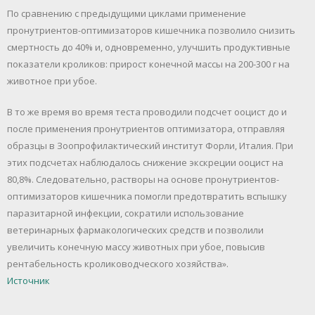
По сравнению с предыдущими циклами применение
пронутриентов-оптимизаторов кишечника позволило снизить
смертность до 40% и, одновременно, улучшить продуктивные
показатели кроликов: прирост конечной массы на 200-300 г на
животное при убое.
В то же время во время теста проводили подсчет ооцист до и
после применения пронутриентов оптимизатора, отправляя
образцы в Зоопрофилактический институт Форли, Италия. При
этих подсчетах наблюдалось снижение экскреции ооцист на
80,8%. Следовательно, растворы на основе пронутриентов-
оптимизаторов кишечника помогли предотвратить вспышку
паразитарной инфекции, сократили использование
ветеринарных фармакологических средств и позволили
увеличить конечную массу животных при убое, повысив
рентабельность кролиководческого хозяйства».
Источник